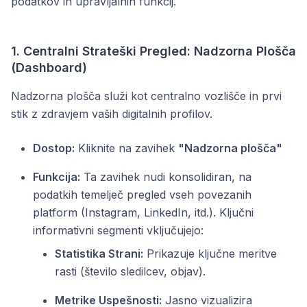
podatkov in upravljalnih funkcij.
1. Centralni Strateški Pregled: Nadzorna Plošča
(Dashboard)
Nadzorna plošča služi kot centralno vozlišče in prvi
stik z zdravjem vaših digitalnih profilov.
Dostop:
Kliknite na zavihek
"Nadzorna plošča"
Funkcija:
Ta zavihek nudi konsolidiran, na
podatkih temelječ pregled vseh povezanih
platform (Instagram, LinkedIn, itd.). Ključni
informativni segmenti vključujejo:
Statistika Strani:
Prikazuje ključne meritve
rasti (število sledilcev, objav).
Metrike Uspešnosti:
Jasno vizualizira