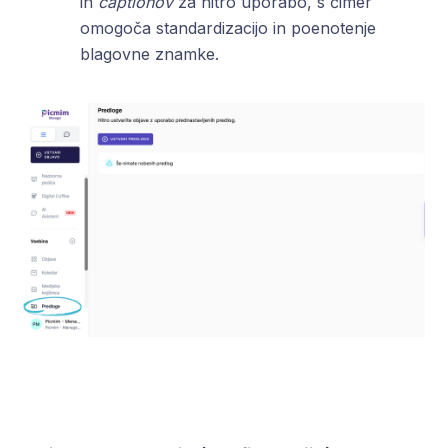
in
captionov
za hitro uporabo, s čimer
omogoča standardizacijo in poenotenje
blagovne znamke.