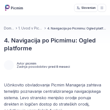
Picmim
Slovenian
Open
Domov
1. Uvod v Picmim
4. Navigacija po Picmimu: Ogled platforme
4. Navigacija po Picmimu: Ogled
platforme
Avtor
picmim
Zadnja posodobitev
pred 8 meseci
Učinkovito obvladovanje Picmim Managerja zahteva
temeljito poznavanje centraliziranega navigacijskega
sistema. Levo stransko menijsko orodje ponuja
direkten in logičen dostop do strateških orodij,